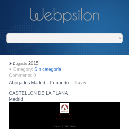
2015
2
agosto
Category:
Sin categoría
Comments:
0
Abogados Madrid – Ferrando – Traver
CASTELLON DE LA PLANA
Madrid