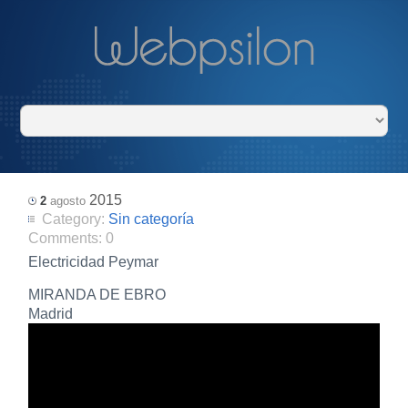
2015
2
agosto
Category:
Sin categoría
Comments:
0
Electricidad Peymar
MIRANDA DE EBRO
Madrid