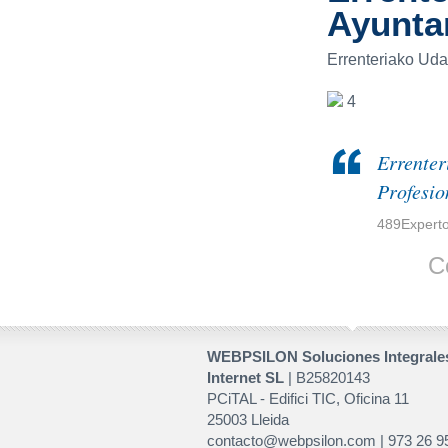
Ayunta
Errenteriako Uda
4
Errenter
Profesio
489Expert
C
WEBPSILON Soluciones Integrale
Internet SL
| B25820143
PCiTAL - Edifici TIC, Oficina 11
25003 Lleida
contacto@webpsilon.com | 973 26 9