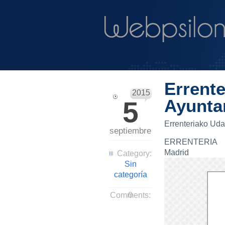
Errente
2015
5
Ayunta
Errenteriako Uda
septiembre
ERRENTERIA
Madrid
Category:
Sin
categoría
Comments:
0