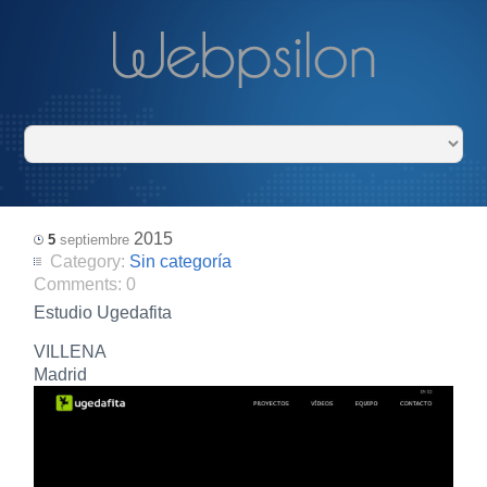
2015
5
septiembre
Category:
Sin categoría
Comments:
0
Estudio Ugedafita
VILLENA
Madrid