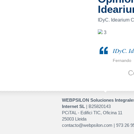
Ideari
IDyC. Idearium C
3
IDyC. Id
Fernando
C
WEBPSILON Soluciones Integrale
Internet SL
| B25820143
PCiTAL - Edifici TIC, Oficina 11
25003 Lleida
contacto@webpsilon.com | 973 26 9