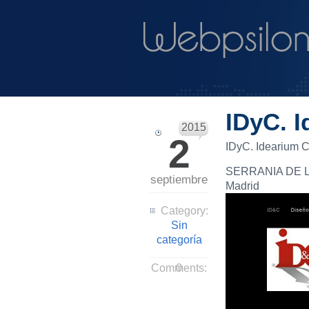
IDyC. I
2015
2
IDyC. Idearium C
SERRANIA DE 
septiembre
Madrid
Category:
Sin
categoría
Comments:
0