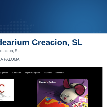
dearium Creacion, SL
reacion, SL
LA PALOMA