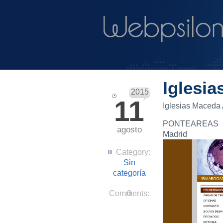
Iglesi
2015
11
Iglesias Maceda
PONTEAREAS
agosto
Madrid
Category:
Sin
categoría
Comments:
0