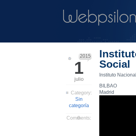
Institu
2015
1
Social
Instituto Nacion
julio
BILBAO
Madrid
Category:
Sin
categoría
Comments:
0