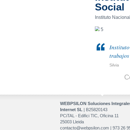
Social
Instituto Nacion
5
Institut
trabajos
Silvia
C
WEBPSILON Soluciones Integrale
Internet SL
| B25820143
PCiTAL - Edifici TIC, Oficina 11
25003 Lleida
contacto@webpsilon.com | 973 26 9