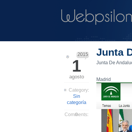
Junta 
2015
1
Junta De Andalu
agosto
Madrid
Category:
Sin
categoría
Comments:
0