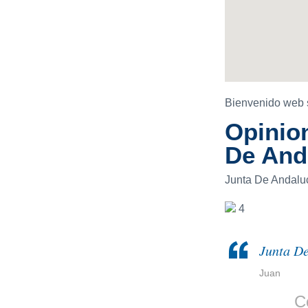
Bienvenido web s
Opinion
De And
Junta De Andalu
4
Junta De
Juan
C