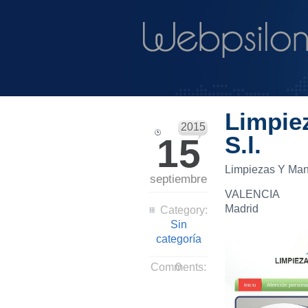
Limpie
2015
15
S.l.
Limpiezas Y Mant
septiembre
VALENCIA
Madrid
Category:
Sin
categoría
Comments:
0