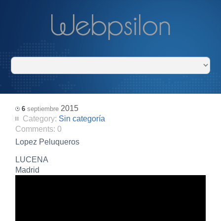
2015
6
septiembre
Category:
Sin categoría
Comments:
0
Lopez Peluqueros
LUCENA
Madrid