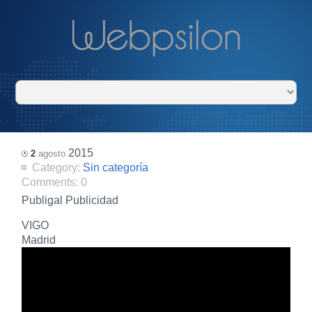
2015
2
agosto
Category:
Sin categoría
Comments:
0
Publigal Publicidad
VIGO
Madrid