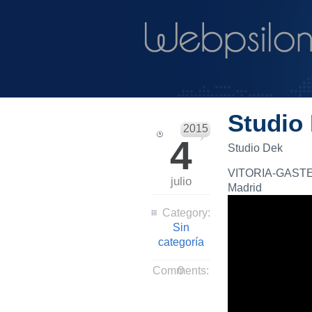
Studio
2015
4
Studio Dek
VITORIA-GASTE
julio
Madrid
Category:
Sin
categoría
Comments:
0