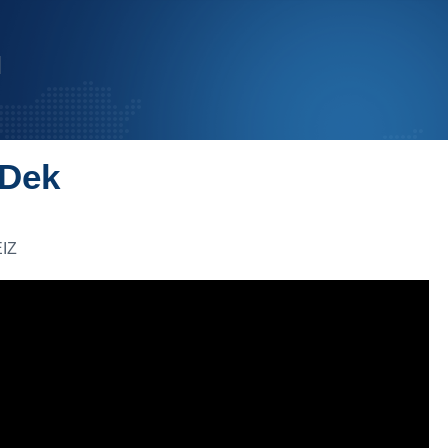
 Dek
IZ