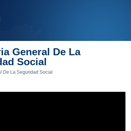
ia General De La
dad Social
l De La Seguridad Social