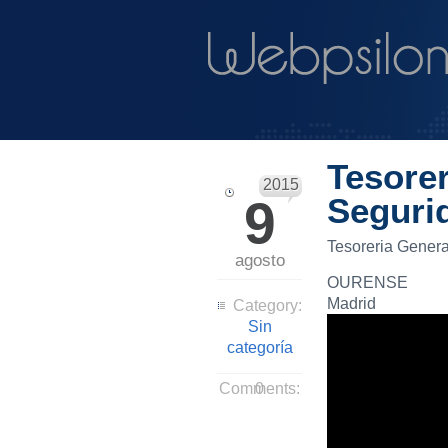
Tesorer
2015
9
Seguri
Tesoreria Genera
agosto
OURENSE
Madrid
Category:
Sin
categoría
Comments:
0