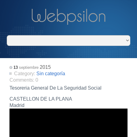
2015
13
septiembre
Category:
Sin categoría
Comments:
0
Tesoreria General De La Seguridad Social
CASTELLON DE LA PLANA
Madrid