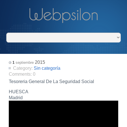
2015
1
septiembre
Category:
Sin categoría
Comments:
0
Tesoreria General De La Seguridad Social
HUESCA
Madrid