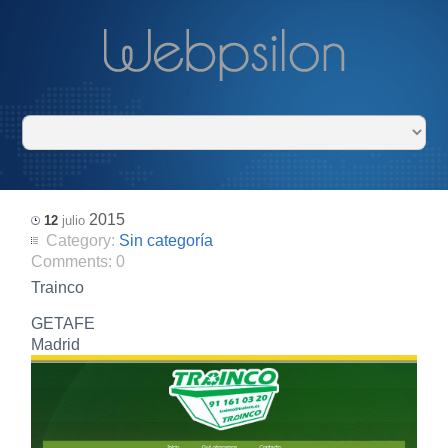
2015
12
julio
Category:
Sin categoría
Comments:
0
Trainco
GETAFE
Madrid