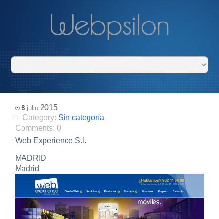
2015
8
julio
Category:
Sin categoría
Comments:
0
Web Experience S.l.
MADRID
Madrid