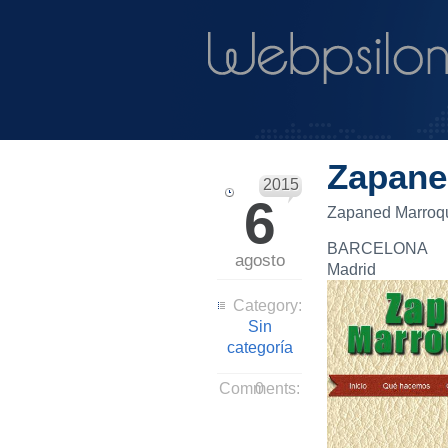
Zapane
2015
6
Zapaned Marroqu
BARCELONA
agosto
Madrid
Category:
Sin
categoría
Comments:
0