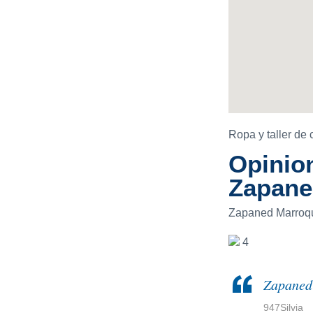
Ropa y taller de 
Opinion
Zapane
Zapaned Marroqu
4
Zapaned 
947Silvia