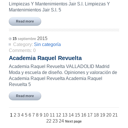
Limpiezas Y Mantenimientos Jair S.l. Limpiezas Y
Mantenimientos Jair S.l. 5
Read more
2015
15
septiembre
Category:
Sin categoría
Comments:
0
Academia Raquel Revuelta
Academia Raquel Revuelta VALLADOLID Madrid
Moda y escuela de diseño. Opiniones y valoración de
Academia Raquel Revuelta Academia Raquel
Revuelta 5
Read more
1
2
3
4
5
6
7
8
9
10
11
12
13
14
15
16
17
18
19
20
21
22
23
24
Next page